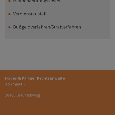
►
Heilbehandlungskosten
►
Verdienstausfall
►
Bußgeldverfahren/Strafverfahren
Hirdes & Partner Rechtsanwälte
Kohlmarkt 9
38100 Braunschweig