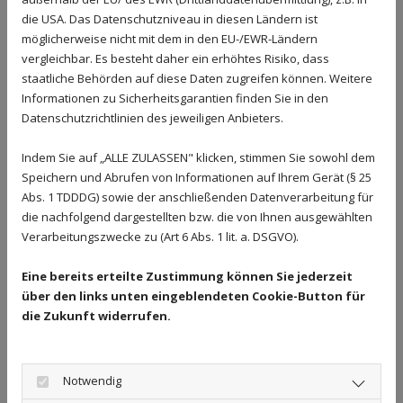
und Medizinrecht
die USA. Das Datenschutzniveau in diesen Ländern ist
Personen geregelt.
klärt daher
möglicherweise nicht mit dem in den EU-/EWR-Ländern
sämtliche
vergleichbar. Es besteht daher ein erhöhtes Risiko, dass
►
Allgemeine
Rechtsstreitigkeiten,
staatliche Behörden auf diese Daten zugreifen können. Weitere
Versicherungsbedin
Informationen zu Sicherheitsgarantien finden Sie in den
die in den
gungen
Datenschutzrichtlinien des jeweiligen Anbieters.
medizinischen
Bereich fallen.
Indem Sie auf „ALLE ZULASSEN" klicken, stimmen Sie sowohl dem
►
Schadensfeststell
Speichern und Abrufen von Informationen auf Ihrem Gerät (§ 25
ung
►
Kunstfehler
Abs. 1 TDDDG) sowie der anschließenden Datenverarbeitung für
die nachfolgend dargestellten bzw. die von Ihnen ausgewählten
►
Risikoausschlüsse
Verarbeitungszwecke zu (Art 6 Abs. 1 lit. a. DSGVO).
►
Abrechnungsmon
ierungen durch
►
Quotenvorrecht
Eine bereits erteilte Zustimmung können Sie jederzeit
medizinischen
über den links unten eingeblendeten Cookie-Button für
Dienst der
die Zukunft widerrufen.
Krankenkassen
►
Zulassung /
Notwendig
Kassenarztsitz