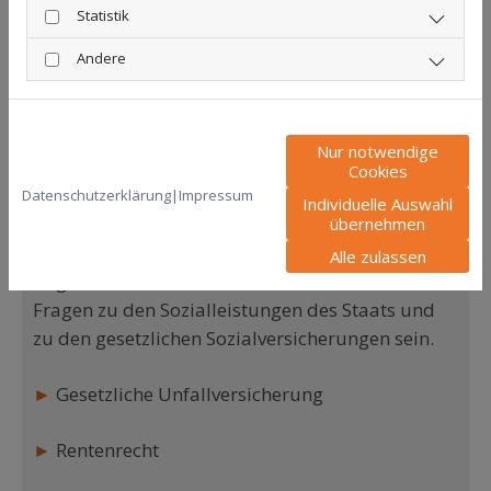
Statistik
►
Arzthaftungsrecht
Andere
Sozialrecht
Nur notwendige
Cookies
Datenschutzerklärung
|
Impressum
Individuelle Auswahl
Mit dem Sozialrecht soll das Prinzip des
übernehmen
Sozialstaats in Deutschland gewahrt bleiben.
Alle zulassen
Gegenstand des Sozialrechts können daher
Fragen zu den Sozialleistungen des Staats und
zu den gesetzlichen Sozialversicherungen sein.
►
Gesetzliche Unfallversicherung
►
Rentenrecht