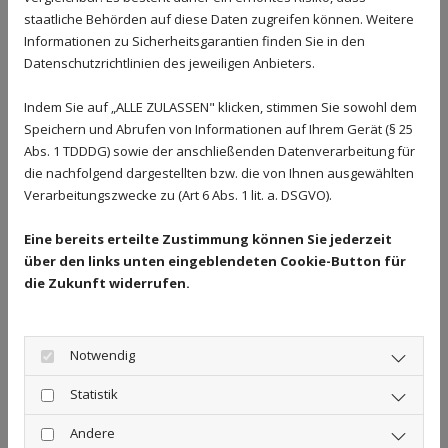
für die außerordentliche Kündigung fehlt. Das
staatliche Behörden auf diese Daten zugreifen können. Weitere
Kündigungsschutzgesetz ermöglicht
Informationen zu Sicherheitsgarantien finden Sie in den
Arbeitnehmern, innerhalb der Dreiwochenfrist vom
Datenschutzrichtlinien des jeweiligen Anbieters.
Arbeitsgericht bestimmte Kündigungen rechtlich
überprüfen zu lassen.
Indem Sie auf „ALLE ZULASSEN" klicken, stimmen Sie sowohl dem
Speichern und Abrufen von Informationen auf Ihrem Gerät (§ 25
Abs. 1 TDDDG) sowie der anschließenden Datenverarbeitung für
Ein Arbeitsverhältnis kann auch durch einen
die nachfolgend dargestellten bzw. die von Ihnen ausgewählten
Aufhebungsvertrag enden. Hierbei einigen sich
Verarbeitungszwecke zu (Art 6 Abs. 1 lit. a. DSGVO).
Arbeitgeber und Arbeitnehmer einvernehmlich
darauf, das Arbeitsverhältnis aufzulösen. Manche
Eine bereits erteilte Zustimmung können Sie jederzeit
über den links unten eingeblendeten Cookie-Button für
befristete Arbeitsverträge laufen zu einem
die Zukunft widerrufen.
bestimmten Datum aus. Hinter diesen
Beendigungstatbeständen verbergen sich häufig
weitere komplexe Rechtsfragen. Denken Sie
Notwendig
deshalb im Zweifel an eine kompetente Beratung
beim Anwalt für Arbeitsrecht.
Statistik
Andere