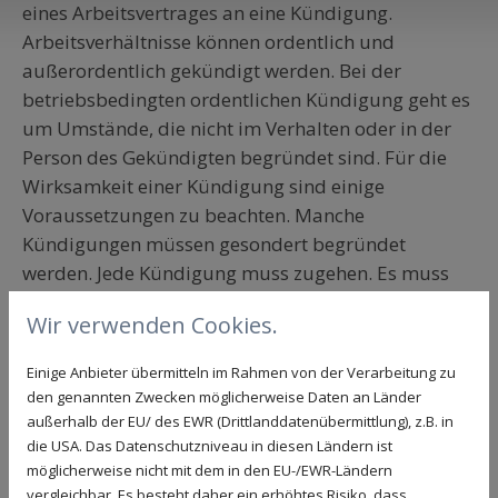
eines Arbeitsvertrages an eine Kündigung.
Arbeitsverhältnisse können ordentlich und
außerordentlich gekündigt werden. Bei der
betriebsbedingten ordentlichen Kündigung geht es
um Umstände, die nicht im Verhalten oder in der
Person des Gekündigten begründet sind. Für die
Wirksamkeit einer Kündigung sind einige
Voraussetzungen zu beachten. Manche
Kündigungen müssen gesondert begründet
werden. Jede Kündigung muss zugehen. Es muss
die richtige Person das Kündigungsschreiben
Wir verwenden Cookies.
unterzeichnen, was auf die
Vertretungsberechtigung abzielt.
Einige Anbieter übermitteln im Rahmen von der Verarbeitung zu
den genannten Zwecken möglicherweise Daten an Länder
Viele Arbeitgeberkündigungen sind fehlerhaft.
außerhalb der EU/ des EWR (Drittlanddatenübermittlung), z.B. in
Formalien sind nicht eingehalten, der Zugang kann
die USA. Das Datenschutzniveau in diesen Ländern ist
möglicherweise nicht mit dem in den EU-/EWR-Ländern
nicht nachgewiesen werden oder die Begründung
vergleichbar. Es besteht daher ein erhöhtes Risiko, dass