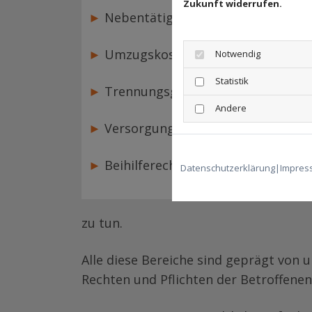
Zukunft widerrufen.
►
Nebentätigkeitsrecht
►
Umzugskostenrecht
Notwendig
Statistik
►
Trennungsgeldrecht
Andere
►
Versorgungsrecht mit dem Hinterb
►
Beihilferecht
Datenschutzerklärung
|
Impres
zu tun.
Alle diese Bereiche sind geprägt von
Rechten und Pflichten der Betroffenen