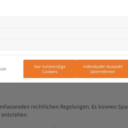
liebenenrecht, dem Recht der Ruhebezüge sowie de
Nur notwendige
Individuelle Auswahl
sum
Cookies
übernehmen
 umfassenden rechtlichen Regelungen. Es können Sp
 entstehen.