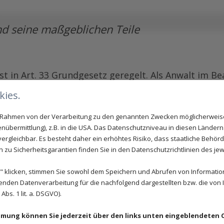
d seine maßgeblichen Teile
st in Art. 33 Grundgesetz geregelt. Als Anwalt im B
ies.
im Rahmen von der Verarbeitung zu den genannten Zwecken möglicherwei
nübermittlung), z.B. in die USA. Das Datenschutzniveau in diesen Ländern 
rgleichbar. Es besteht daher ein erhöhtes Risiko, dass staatliche Behör
zu Sicherheitsgarantien finden Sie in den Datenschutzrichtlinien des jew
 klicken, stimmen Sie sowohl dem Speichern und Abrufen von Information
enden Datenverarbeitung für die nachfolgend dargestellten bzw. die von
bs. 1 lit. a. DSGVO).
immung können Sie jederzeit über den links unten eingeblendeten 