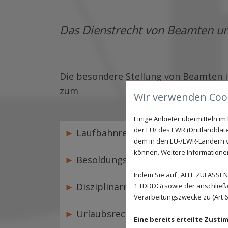
Das Dienstrecht von Beamten un
Die besondere Stellung von Beamten i
zum
Wir verwenden Cook
Einige Anbieter übermitteln 
der EU/ des EWR (Drittlanddate
►
Laufbahnrecht
dem in den EU-/EWR-Ländern ve
können. Weitere Informationen 
►
Besoldungsrecht
Indem Sie auf „ALLE ZULASSEN"
►
Disziplinarrecht
1 TDDDG) sowie der anschließ
Verarbeitungszwecke zu (Art 6 A
►
Urlaubsrecht
Eine bereits erteilte Zust